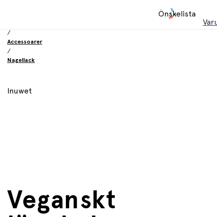
Hem
Önskelista
/
Var
Leksaker
/
Accessoarer
/
Nagellack
Inuwet
Veganskt