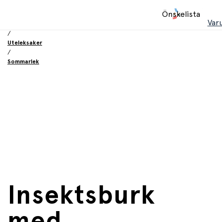
Hem
Önskelista
/
Var
Leksaker
/
Uteleksaker
/
Sommarlek
Insektsburk
med