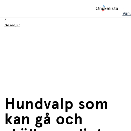
Hem
Önskelista
/
Var
Leksaker
/
Gosedjur
Hundvalp som
kan gå och