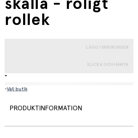
skälla - roligt
rollek
LÄGG I VARUKORGEN
KLICKA OCH HÄMTA
-
Välj butik
PRODUKTINFORMATION
Möt den charmiga Cockapoo-valpen – en interaktiv
lekkamrat som ger barn känslan av att ha ett eget