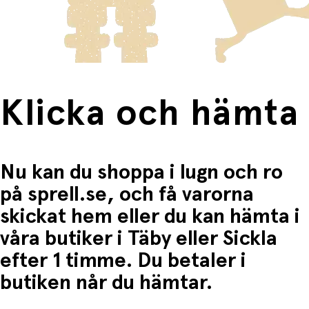
frakten för dessa varor visas i kassan.
Kreativ lek
: Uppmuntrar till fantasifull lek och
berättande.
Fri frakt när du handlar för mer än 1500:-
Klicka och hämta
Nu kan du shoppa i lugn och ro
på sprell.se, och få varorna
skickat hem eller du kan hämta i
våra butiker i Täby eller Sickla
efter 1 timme. Du betaler i
butiken når du hämtar.