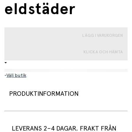
eldstäder
LÄGG I VARUKORGEN
KLICKA OCH HÄMTA
-
Välj butik
PRODUKTINFORMATION
Popcorn-popper som passar för öppen eld och
eldsäder, och passar bra till utflykten. Innan du använder
LEVERANS 2–4 DAGAR. FRAKT FRÅN