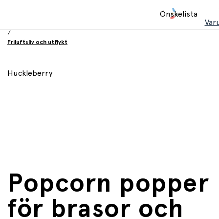
Hem
Önskelista
/
Var
Leksaker
/
Friluftsliv och utflykt
Huckleberry
Popcorn popper
för brasor och