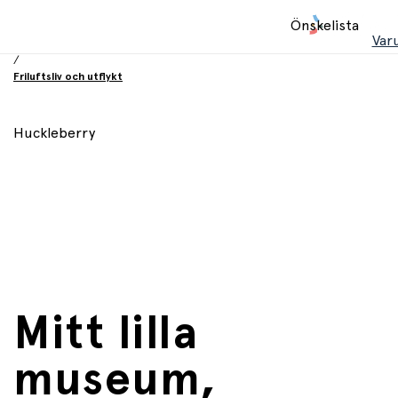
Hem
Önskelista
/
Var
Leksaker
/
Friluftsliv och utflykt
Huckleberry
Mitt lilla
museum,