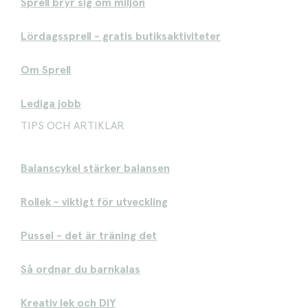
Sprell bryr sig om miljön
Lördagssprell - gratis butiksaktiviteter
Om Sprell
Lediga jobb
TIPS OCH ARTIKLAR
Balanscykel stärker balansen
Rollek - viktigt för utveckling
Pussel - det är träning det
Så ordnar du barnkalas
Kreativ lek och DIY