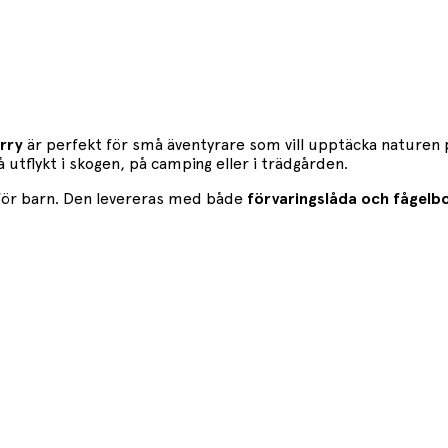
erry
är perfekt för små äventyrare som vill upptäcka naturen p
å utflykt i skogen, på camping eller i trädgården.
a för barn. Den levereras med både
förvaringslåda och fågelb