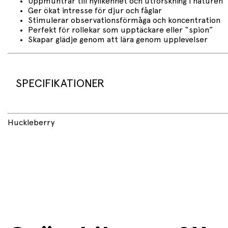
Uppmuntrar till nyfikenhet och utforskning i naturen
Ger ökat intresse för djur och fåglar
Stimulerar observationsförmåga och koncentration
Perfekt för rollekar som upptäckare eller “spion”
Skapar glädje genom att lära genom upplevelser
SPECIFIKATIONER
Produktnamn: Kikkerland Huckleberry Binoculars
Huckleberry
Artikelnummer: HB12
Varumärke: Kikkerland (Huckleberry)
Förstoring: Upp till 8×
Färg: Grön
Innehåll: Kikare, fågelbok, förvaringslåda
Användning: Utflykt, lek, fågelskådning, utforskning