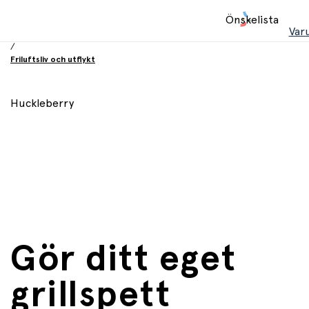
Hem
Önskelista
/
Var
Leksaker
/
Friluftsliv och utflykt
Huckleberry
Gör ditt eget
grillspett