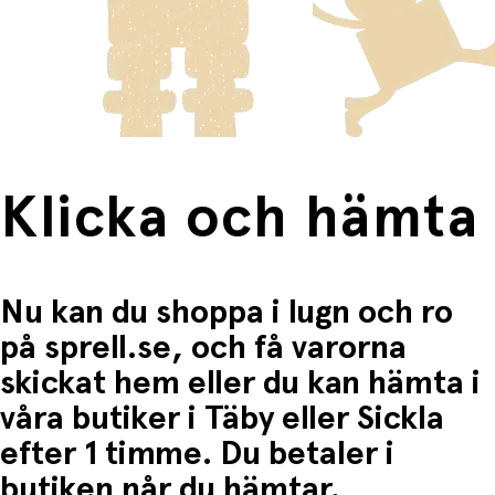
innebär en högre fraktkostnad.
Produkter som omfattas av detta är tydligt märkta, och
frakten för dessa varor visas i kassan.
Fri frakt när du handlar för mer än 1500:-
Klicka och hämta
Nu kan du shoppa i lugn och ro
på sprell.se, och få varorna
skickat hem eller du kan hämta i
våra butiker i Täby eller Sickla
efter 1 timme. Du betaler i
butiken når du hämtar.