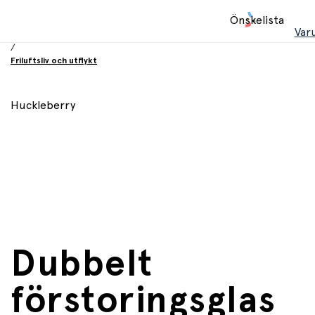
Hem
Önskelista
/
Var
Leksaker
/
Friluftsliv och utflykt
Huckleberry
Dubbelt
förstoringsglas