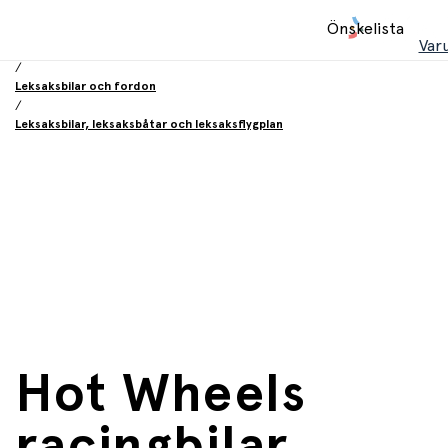
Hem
Önskelista
/
Var
Leksaker
/
Leksaksbilar och fordon
/
Leksaksbilar, leksaksbåtar och leksaksflygplan
Hot Wheels
racingbilar,