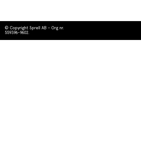
© Copyright Sprell AB - Org nr.
559396-9602.