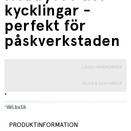
kycklingar -
perfekt för
påskverkstaden
LÄGG I VARUKORGEN
KLICKA OCH HÄMTA
-
Välj butik
PRODUKTINFORMATION