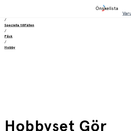
Hem
Önskelista
/
Var
Födelsesdag och fest
/
Speciella tillfällen
/
Påsk
/
Hobby
Hobbyset Gör