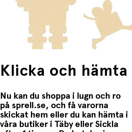
Varor som är för stora för att skickas som vanlig post
Klicka och hämta:
delta i påskförberedelserna och skapa minnesvärda
skickas med Posten/Brings tjänst
Home Delivery
. Detta
Du betalar när du hämtar varorna i butiken.
stunder tillsammans.
innebär en högre fraktkostnad.
Produkter som omfattas av detta är tydligt märkta, och
frakten för dessa varor visas i kassan.
Fri frakt när du handlar för mer än 1500:-
Klicka och hämta
Nu kan du shoppa i lugn och ro
på sprell.se, och få varorna
skickat hem eller du kan hämta i
våra butiker i Täby eller Sickla