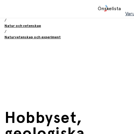
Hem
Önskelista
/
Var
Leksaker
/
Natur och vetenskap
/
Naturvetenskap och experiment
Hobbyset,
geologiska