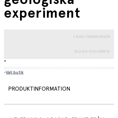
experiment
LÄGG I VARUKORGEN
KLICKA OCH HÄMTA
-
Välj butik
PRODUKTINFORMATION
Lär dig om naturens och geologins krafter i detta
fantastiska hobbypaket. Här får du flera experimenter
att utföra. Skapa en vulkan, gräv upp kristaller och gör