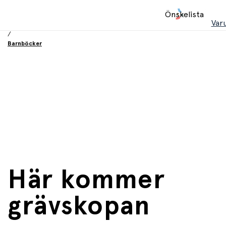
Hem
Önskelista
/
Var
Böcker
/
Barnböcker
Här kommer
grävskopan