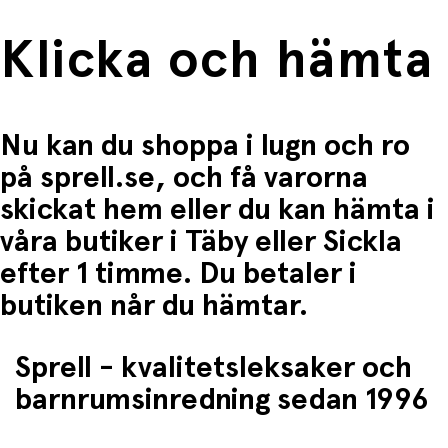
• Problemlösning – följa hur Halvan hjälper andra
• Empati – hjälpa och bry sig om andra
Klicka och hämta
Läs- och lekidéer:
• Leka grävmaskin med leksaksfordon
• Prata om hur man bygger hus och förskolor
• Hitta byggarbetsplatser i vardagen
Nu kan du shoppa i lugn och ro
• Hitta på egna Halvan-äventyr
på sprell.se, och få varorna
Produktspecifikationer:
• Titel: Halvan – Grävmaskin
skickat hem eller du kan hämta i
• Serie: Halvan
våra butiker i Täby eller Sickla
• Tema: Grävmaskin / bygge / vardag
• Rekommenderad ålder: ca 3–7 år
efter 1 timme. Du betaler i
En rolig och lärorik bok som tar barnet med till
butiken når du hämtar.
byggarbetsplatsen – perfekt för små som fascineras av
stora maskiner!
Sprell - kvalitetsleksaker och
barnrumsinredning sedan 1996