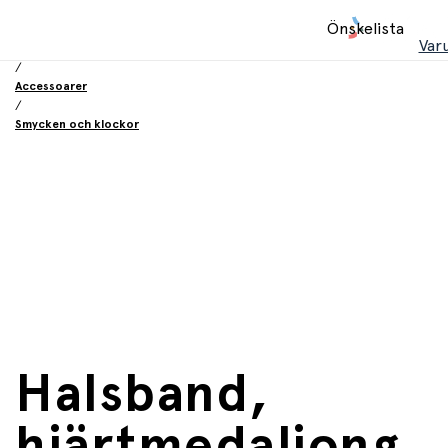
Hem
Önskelista
/
Var
Leksaker
/
Accessoarer
/
Smycken och klockor
Halsband,
hjärtmedaljong