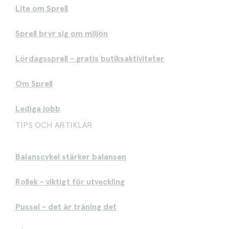
Lite om Sprell
Sprell bryr sig om miljön
Lördagssprell - gratis butiksaktiviteter
Om Sprell
Lediga jobb
TIPS OCH ARTIKLAR
Balanscykel stärker balansen
Rollek - viktigt för utveckling
Pussel - det är träning det