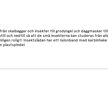
rån skalbaggar och insekter till grodyngel och daggmaskar till 
till och nedtill så att de små insekterna kan studeras från alla
rkligen roligt! Insektslådan har ett nylonband med karbinhake 
 plastspindel.