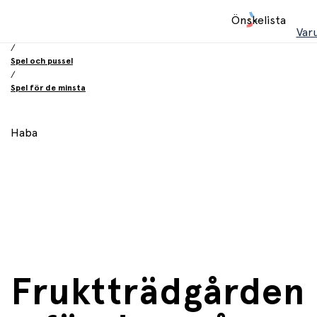
Hem
Önskelista
/
Var
Leksaker
/
Spel och pussel
/
Spel för de minsta
Haba
Fruktträdgården