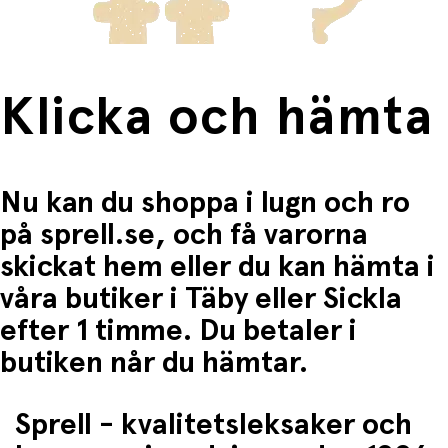
4 blå plommon
5 vägledar-/stickort till stigen
4 träd (spelbrädesdelar)
1 färg-/symboltärning
Spelregler (engelska)
Klicka och hämta
Material: Trä (frukt och korg) samt kartong/papp
(kort och bräde)
Rekommenderad ålder: Från 2 år
Antal spelare: 1–4
Märke: HABA
Nu kan du shoppa i lugn och ro
Lekidéer / utveckling
på sprell.se, och få varorna
Min första fruktträdgård tränar flera färdigheter på ett
skickat hem eller du kan hämta i
lekfullt sätt:
våra butiker i Täby eller Sickla
• Finmotorik: Stora fruktbrickor ger övning i grepp- och
placeringsförmåga
efter 1 timme. Du betaler i
• Färgigenkänning: Tärningen visar färger/symboler som
kopplas till rätt frukt
butiken når du hämtar.
• Räkning: Barnen räknar frukterna en och en när de
skördar
• Sociala färdigheter: Kooperativt spel lär barnet att
Sprell - kvalitetsleksaker och
samarbeta, vänta på sin tur och vinna/förlora
tillsammans