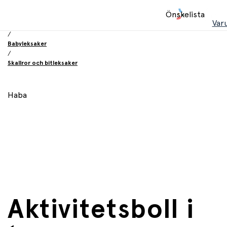
Hem
Önskelista
/
Var
Leksaker
/
Babyleksaker
/
Skallror och bitleksaker
Haba
Aktivitetsboll i