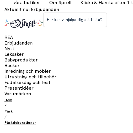
våra butiker
Om Sprell
Klicka & Hämta efter 1
Aktuellt nu: Erbjudanden!
Hur kan vi hjälpa dig att hitta?
REA
Erbjudanden
Nytt
Leksaker
Babyprodukter
Böcker
Inredning och möbler
Utrustning och tillbehör
Födelsesdag och fest
Presentidéer
Varumärken
Hem
/
Påsk
/
Påskdekorationer