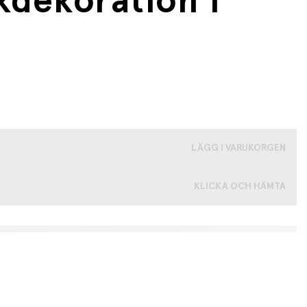
dekoration i
LÄGG I VARUKORGEN
KLICKA OCH HÄMTA