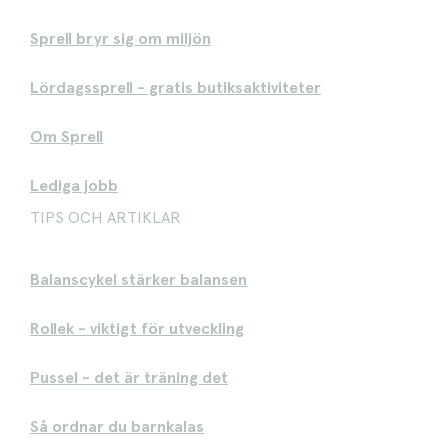
Sprell bryr sig om miljön
Lördagssprell - gratis butiksaktiviteter
Om Sprell
Lediga jobb
TIPS OCH ARTIKLAR
Balanscykel stärker balansen
Rollek - viktigt för utveckling
Pussel - det är träning det
Så ordnar du barnkalas