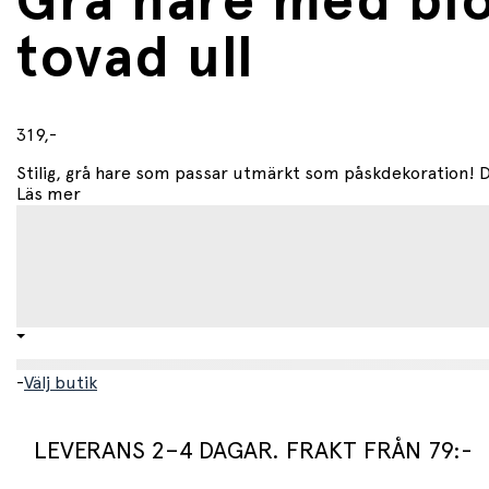
Grå hare med bl
tovad ull
319,-
Stilig, grå hare som passar utmärkt som påskdekoration! D
Läs mer
-
Välj butik
LEVERANS 2–4 DAGAR. FRAKT FRÅN 79:-