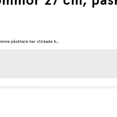
ommor 27 cm, påsk
enna påskhare har stickade b...