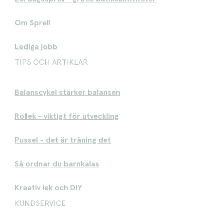
Om Sprell
Lediga jobb
TIPS OCH ARTIKLAR
Balanscykel stärker balansen
Rollek - viktigt för utveckling
Pussel - det är träning det
Så ordnar du barnkalas
Kreativ lek och DIY
KUNDSERVICE