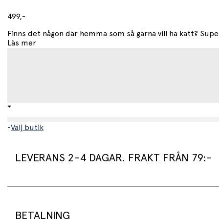
499,-
Finns det någon där hemma som så gärna vill ha katt? Supers
Läs mer
-
Välj butik
LEVERANS 2–4 DAGAR. FRAKT FRÅN 79:-
Leveranstid:
Vi packar normalt dina varor under arbetsdagen/nästa arb
Standard leveranstid för varor som finns i lager är 2–4 daga
BETALNING