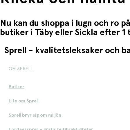
Nu kan du shoppa i lugn och ro på
butiker i Täby eller Sickla efter 
Sprell - kvalitetsleksaker och 
OM SPRELL
Butiker
Lite om Sprell
Sprell bryr sig om miljön
Lördagssprell - gratis butiksaktiviteter