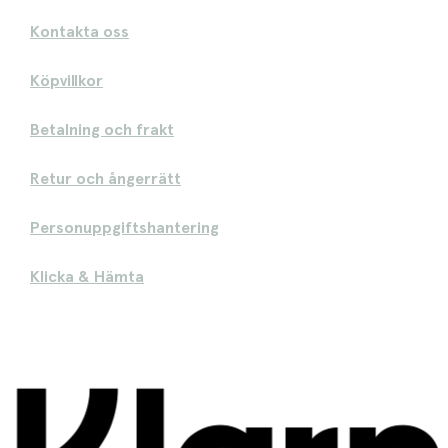
Kontakta oss
Köpvillkor
Betalning och frakt
Retur och ångerrätt
Personuppgiftshantering
Klicka & Hämta