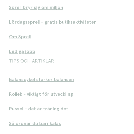
Sprell bryr sig om miljön
Lördagssprell - gratis butiksaktiviteter
Om Sprell
Lediga jobb
TIPS OCH ARTIKLAR
Balanscykel stärker balansen
Rollek - viktigt för utveckling
Pussel - det är träning det
Så ordnar du barnkalas