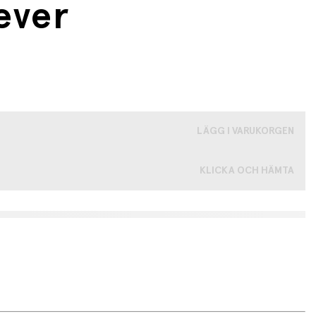
ever
LÄGG I VARUKORGEN
KLICKA OCH HÄMTA