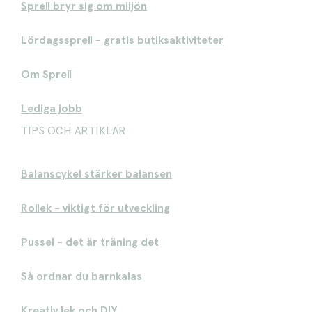
Sprell bryr sig om miljön
Lördagssprell - gratis butiksaktiviteter
Om Sprell
Lediga jobb
TIPS OCH ARTIKLAR
Balanscykel stärker balansen
Rollek - viktigt för utveckling
Pussel - det är träning det
Så ordnar du barnkalas
Kreativ lek och DIY