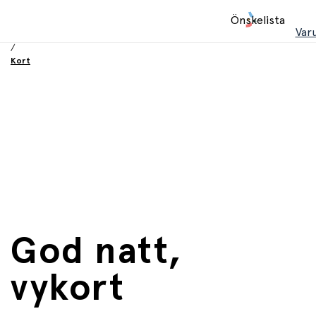
Hem
Önskelista
/
Var
Födelsesdag och fest
/
Kort
God natt,
vykort