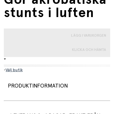
stunts i luften
LÄGG I VARUKORGEN
KLICKA OCH HÄMTA
-
Välj butik
PRODUKTINFORMATION
Gör dig redo för fart, skoj och akrobatiska stunt med
detta glidflygplan – ett lättviktsflygplan i skum som