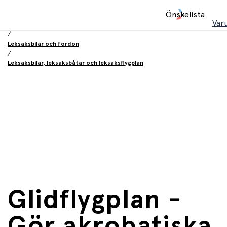
Hem
Önskelista
/
Var
Leksaker
/
Leksaksbilar och fordon
/
Leksaksbilar, leksaksbåtar och leksaksflygplan
Glidflygplan -
Gör akrobatiska