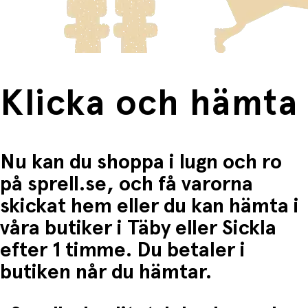
Enkelt att kasta
Fri frakt när du handlar för mer än 1500:-
Användningsområden:
Perfekt för utomhuslek och motorisk träning
Rolig aktivitet i trädgården, parken och på
Klicka och hämta
semestern
Lärorik introduktion till aerodynamik och fysik
Nu kan du shoppa i lugn och ro
på sprell.se, och få varorna
skickat hem eller du kan hämta i
våra butiker i Täby eller Sickla
efter 1 timme. Du betaler i
butiken når du hämtar.