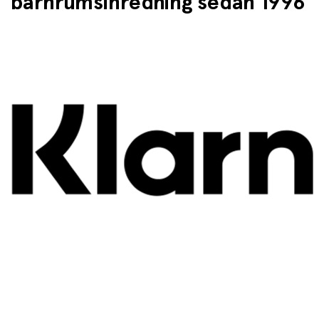
barnrumsinredning sedan 1996