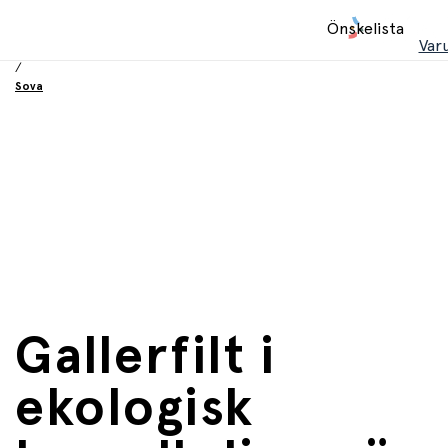
Hem
Önskelista
/
Var
Babyprodukter
/
Sova
Gallerfilt i
ekologisk