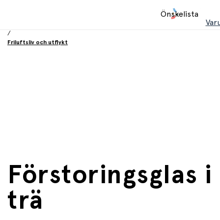
Hem
Önskelista
/
Var
Leksaker
/
Friluftsliv och utflykt
Förstoringsglas i
trä