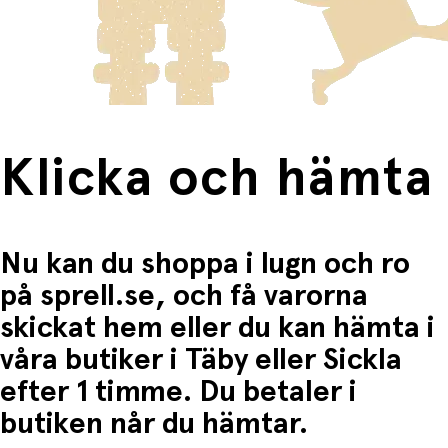
Produkter som omfattas av detta är tydligt märkta, och
• intresse för natur och utforskning
frakten för dessa varor visas i kassan.
Perfekt liten present
Fri frakt när du handlar för mer än 1500:-
En rolig överraskning för små äventyrare.
• Fin som kalenderpresent
• Enkel att ta med på utflykt
Klicka och hämta
• Idealisk för både trädgård, skog och strand
Nu kan du shoppa i lugn och ro
på sprell.se, och få varorna
skickat hem eller du kan hämta i
våra butiker i Täby eller Sickla
efter 1 timme. Du betaler i
butiken når du hämtar.