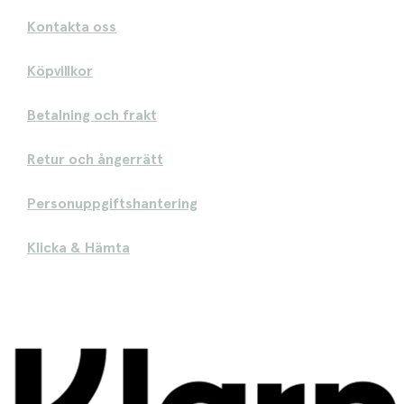
Kontakta oss
Köpvillkor
Betalning och frakt
Retur och ångerrätt
Personuppgiftshantering
Klicka & Hämta