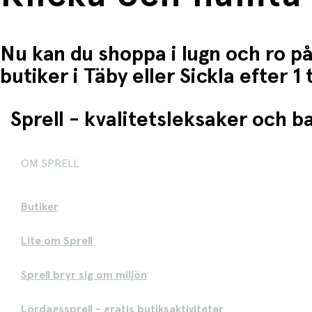
Nu kan du shoppa i lugn och ro på
butiker i Täby eller Sickla efter 
Sprell - kvalitetsleksaker och 
OM SPRELL
Butiker
Lite om Sprell
Sprell bryr sig om miljön
Lördagssprell - gratis butiksaktiviteter