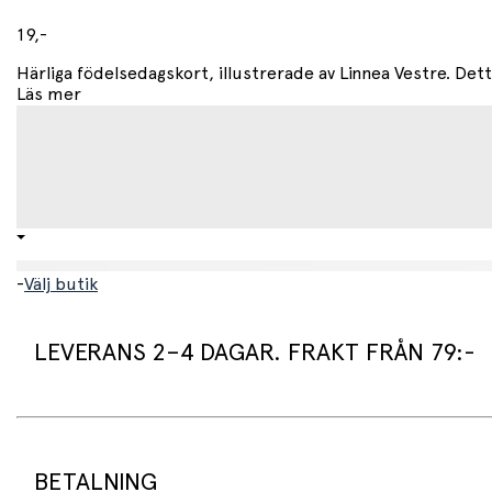
19,-
Härliga födelsedagskort, illustrerade av Linnea Vestre. Detta
Läs mer
-
Välj butik
LEVERANS 2–4 DAGAR. FRAKT FRÅN 79:-
Leveranstid:
Vi packar normalt dina varor under arbetsdagen/nästa arb
Standard leveranstid för varor som finns i lager är 2–4 daga
BETALNING