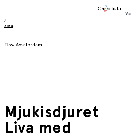
Hem
Önskelista
/
Var
Babyprodukter
/
Sova
Flow Amsterdam
Mjukisdjuret
Liva med