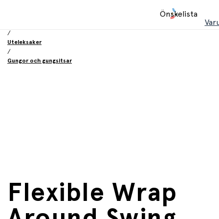
Hem
Önskelista
/
Var
Leksaker
/
Uteleksaker
/
Gungor och gungsitsar
Flexible Wrap
Around Swing