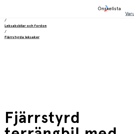
Hem
Önskelista
/
Var
Leksaker
/
Leksaksbilar och fordon
/
Fjärrstyrda leksaker
Fjärrstyrd
terrängbil med