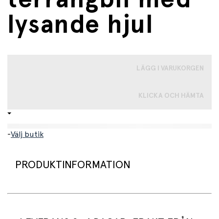
lysande hjul
LÄGG I VARUKORGEN
KLICKA OCH HÄMTA
-
Välj butik
PRODUKTINFORMATION
Supercool fjärrstyrd bil som övervinner alla hinder både
inomhus och utomhus. Den har två rörliga axlar som gör