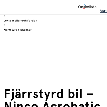
Hem
Önskelista
/
Var
Leksaker
/
Leksaksbilar och fordon
/
Fjärrstyrda leksaker
Fjärrstyrd bil –
Ninco Acrobatic