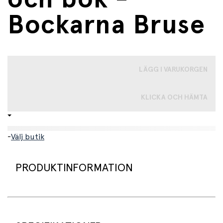
Bockarna Bruse
LÄGG I VARUKORGEN
KLICKA OCH HÄMTA
-
Välj butik
PRODUKTINFORMATION
Gör sagostunden extra levande med detta fina
berättarset från The Puppet Company. Setet tar