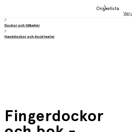
Hem
Önskelista
/
Var
Leksaker
/
Dockor och tillbehör
/
Handdockor och dockteater
Fingerdockor
och bok -