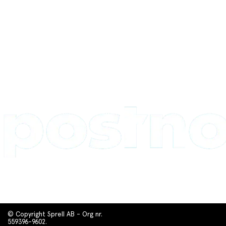
© Copyright Sprell AB - Org nr.
559396-9602.