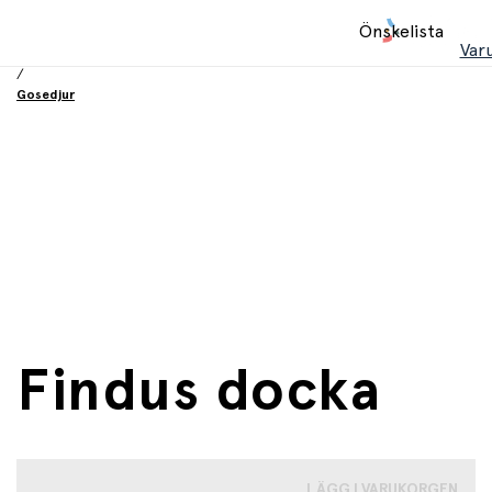
Hem
Önskelista
/
Var
Leksaker
/
Gosedjur
Findus docka
LÄGG I VARUKORGEN