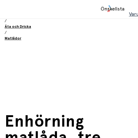
Hem
Önskelista
/
Var
Utrustning och tillbehör
/
Äta och Dricka
/
Matlådor
Enhörning
matlåda, tre