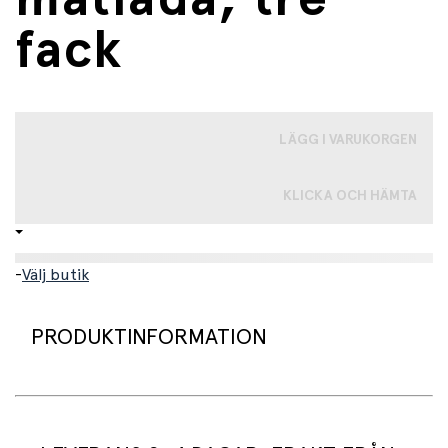
fack
LÄGG I VARUKORGEN
KLICKA OCH HÄMTA
-
Välj butik
PRODUKTINFORMATION
Superfin matlåda med motiv av en enhörning och
blommor på locket. Boxen har tre fack och gott om plats
för brödskivor, frukt och grönsaker. Matlådan är