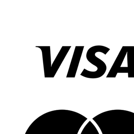
Använd milt tvättmedel, halv dosering
Använd inte sköljmedel
Häng upp för att torka - använd inte torktumlare