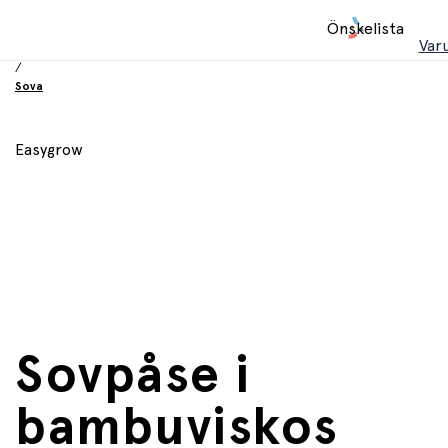
Hem
Önskelista
/
Var
Babyprodukter
/
Sova
Easygrow
Sovpåse i
bambuviskos