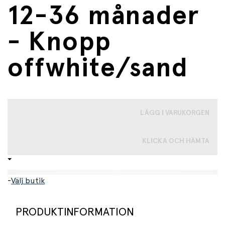
12-36 månader
- Knopp
offwhite/sand
LÄGG I VARUKORGEN
KLICKA OCH HÄMTA
-
Välj butik
PRODUKTINFORMATION