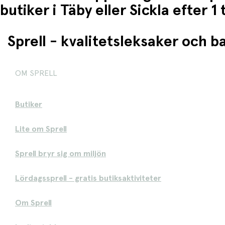
butiker i Täby eller Sickla efter 
Sprell - kvalitetsleksaker och 
OM SPRELL
Butiker
Lite om Sprell
Sprell bryr sig om miljön
Lördagssprell - gratis butiksaktiviteter
Om Sprell