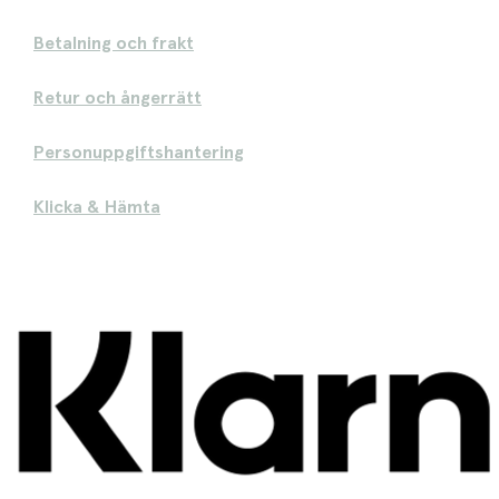
Betalning och frakt
Retur och ångerrätt
Personuppgiftshantering
Klicka & Hämta