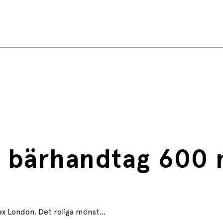
how (28685)
 bärhandtag 600 
x London. Det roliga mönst...