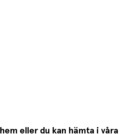
då debiteras kortet/fakturan.
n högre fraktkostnad.
 hem eller du kan hämta i våra