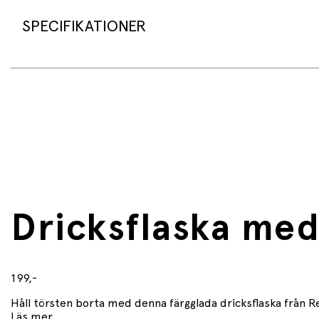
SPECIFIKATIONER
• Produktnamn: Rex London Water Bottle 600ml – Best in S
• Volym: 600 ml
• Material: BPA-fri plast och nylon
• Mått: 7,5 × 7,5 × 21 cm
• BPA-fri: Ja
Användning och skötselråd
• Diskas för hand före första användning och vid behov
• Tål inte diskmaskin
Dricksflaska med
• Lämpar sig inte för mikrovågsugn
• Låt flaskan lufttorka utan kork efter rengöring
199,-
Håll törsten borta med denna färgglada dricksflaska från Re
Läs mer