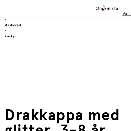
Hem
Önskelista
/
Var
Leksaker
/
Maskerad
/
Kostym
Drakkappa med
glitter, 3-8 år