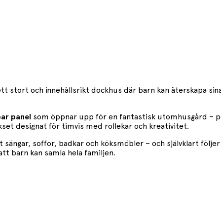
tt stort och innehållsrikt dockhus där barn kan återskapa sina
bar panel
som öppnar upp för en fantastisk utomhusgård – pe
kset designat för timvis med rollekar och kreativitet.
sängar, soffor, badkar och köksmöbler – och självklart följe
att barn kan samla hela familjen.