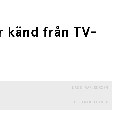
r känd från TV-
LÄGG I VARUKORGEN
KLICKA OCH HÄMTA