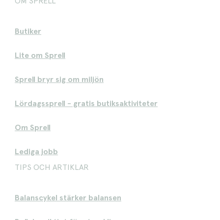
OM SPRELL
Butiker
Lite om Sprell
Sprell bryr sig om miljön
Lördagssprell - gratis butiksaktiviteter
Om Sprell
Lediga jobb
TIPS OCH ARTIKLAR
Balanscykel stärker balansen