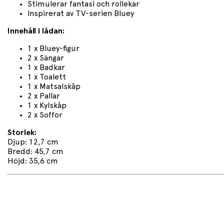
Stimulerar fantasi och rollekar
Inspirerat av TV-serien Bluey
Innehåll i lådan:
1 x Bluey-figur
2 x Sängar
1 x Badkar
1 x Toalett
1 x Matsalskåp
2 x Pallar
1 x Kylskåp
2 x Soffor
Storlek:
Djup: 12,7 cm
Bredd: 45,7 cm
Höjd: 35,6 cm