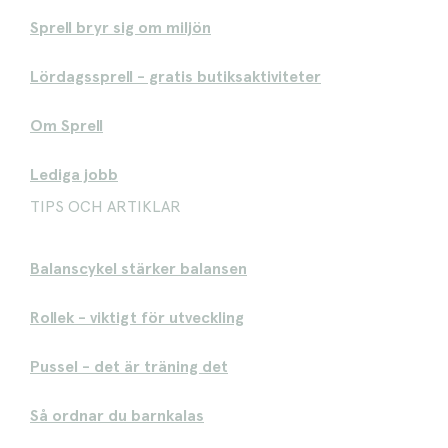
Sprell bryr sig om miljön
Lördagssprell - gratis butiksaktiviteter
Om Sprell
Lediga jobb
TIPS OCH ARTIKLAR
Balanscykel stärker balansen
Rollek - viktigt för utveckling
Pussel - det är träning det
Så ordnar du barnkalas