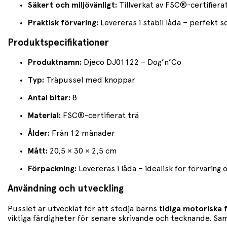
Säkert och miljövänligt:
Tillverkat av FSC®-certifierat
Praktisk förvaring:
Levereras i stabil låda – perfekt s
Produktspecifikationer
Produktnamn:
Djeco DJ01122 – Dog’n’Co
Typ:
Träpussel med knoppar
Antal bitar:
8
Material:
FSC®-certifierat trä
Ålder:
Från 12 månader
Mått:
20,5 × 30 × 2,5 cm
Förpackning:
Levereras i låda – idealisk för förvaring
Användning och utveckling
Pusslet är utvecklat för att stödja barns
tidiga motoriska 
viktiga färdigheter för senare skrivande och tecknande. Samt