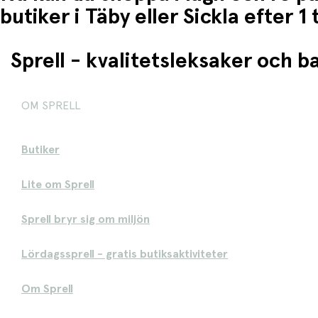
butiker i Täby eller Sickla efter 
Sprell - kvalitetsleksaker och 
OM SPRELL
Butiker
Lite om Sprell
Sprell bryr sig om miljön
Lördagssprell - gratis butiksaktiviteter
Om Sprell