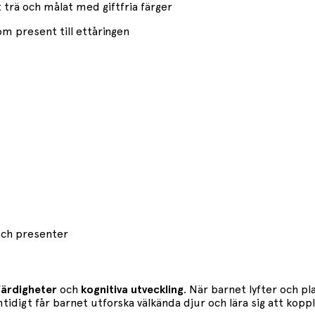
 trä och målat med giftfria färger
om present till ettåringen
 och presenter
färdigheter
och
kognitiva utveckling
. När barnet lyfter och pl
idigt får barnet utforska välkända djur och lära sig att koppla