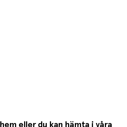
då debiteras kortet/fakturan.
n högre fraktkostnad.
 hem eller du kan hämta i våra