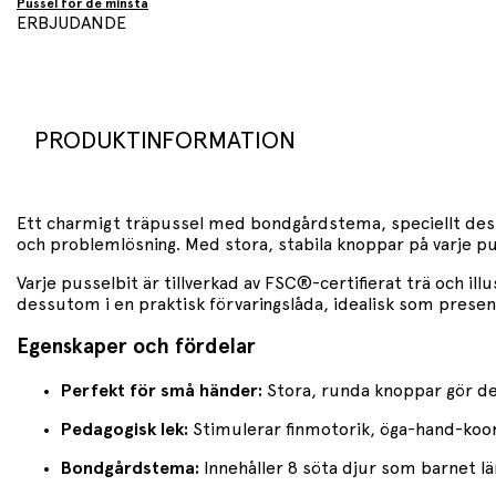
Pussel för de minsta
ERBJUDANDE
PRODUKTINFORMATION
Ett charmigt träpussel med bondgårdstema, speciellt desi
och problemlösning. Med stora, stabila knoppar på varje pus
Varje pusselbit är tillverkad av FSC®-certifierat trä och il
dessutom i en praktisk förvaringslåda, idealisk som present 
Egenskaper och fördelar
Perfekt för små händer:
Stora, runda knoppar gör det
Pedagogisk lek:
Stimulerar finmotorik, öga-hand-koor
Bondgårdstema:
Innehåller 8 söta djur som barnet lä