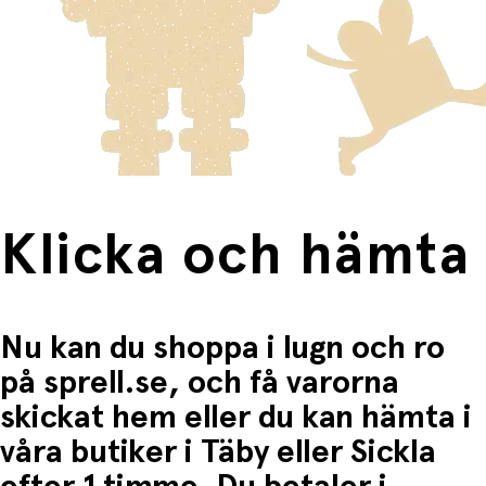
Varor som är för stora för att skickas som vanlig post
• Uppmuntrar koncentration och fokus
Klicka och hämta:
skickas med Posten/Brings tjänst
Home Delivery
. Detta
• Utökar ordförråd genom samtal om djur
Du betalar när du hämtar varorna i butiken.
innebär en högre fraktkostnad.
Produkter som omfattas av detta är tydligt märkta, och
frakten för dessa varor visas i kassan.
Fri frakt när du handlar för mer än 1500:-
Klicka och hämta
Nu kan du shoppa i lugn och ro
på sprell.se, och få varorna
skickat hem eller du kan hämta i
våra butiker i Täby eller Sickla