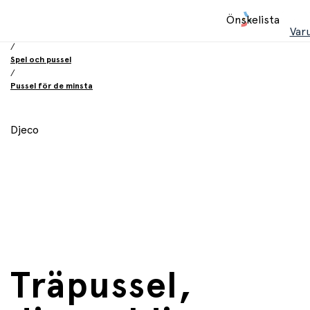
Hem
Önskelista
/
Var
Leksaker
/
Spel och pussel
/
Pussel för de minsta
Djeco
Träpussel,