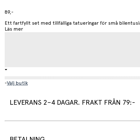
Förpackning
89,-
• FSC®‑certifierad kartong
Ett fartfyllt set med tillfälliga tatueringar för små bilentus
Läs mer
-
Välj butik
LEVERANS 2–4 DAGAR. FRAKT FRÅN 79:-
Leveranstid:
Vi packar normalt dina varor under arbetsdagen/nästa arb
Standard leveranstid för varor som finns i lager är 2–4 daga
BETALNING