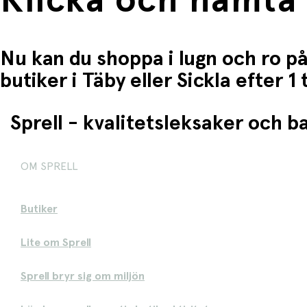
Klicka och hämta
Nu kan du shoppa i lugn och ro på
butiker i Täby eller Sickla efter 
Sprell - kvalitetsleksaker och 
OM SPRELL
Butiker
Lite om Sprell
Sprell bryr sig om miljön