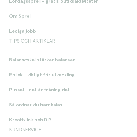
Lördagssprell - gratis butiksaktiviteter
Om Sprell
Lediga jobb
TIPS OCH ARTIKLAR
Balanscykel stärker balansen
Rollek - viktigt för utveckling
Pussel - det är träning det
Så ordnar du barnkalas
Kreativ lek och DIY
KUNDSERVICE