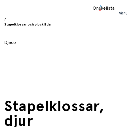
Hem
Önskelista
/
Var
Leksaker
/
Stapelklossar och plocklåda
Djeco
Stapelklossar,
djur