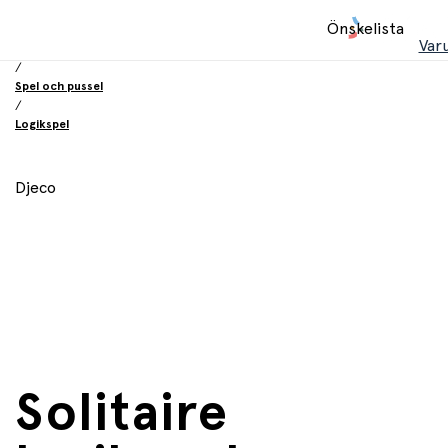
Hem
Önskelista
/
Var
Leksaker
/
Spel och pussel
/
Logikspel
Djeco
Solitaire