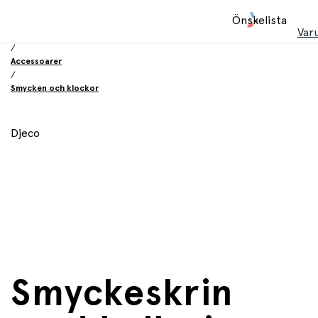
Hem
Önskelista
/
Var
Leksaker
/
Accessoarer
/
Smycken och klockor
Djeco
Smyckeskrin