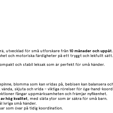
v trä, utvecklad för små utforskare från
10 månader och uppåt
nhet och motoriska färdigheter på ett tryggt och lekfullt sätt.
n kompakt och stabil leksak som är perfekt för små händer.
epinne, blomma som kan vridas på, bebisen kan balansera och 
ända, skjuta och vrida – viktiga rörelser för öga-hand-koordi
flektioner fångar uppmärksamheten och främjar nyfikenhet.
 av hög kvalitet
, med släta ytor som är säkra för små barn.
 ivriga små händer.
ar som övar på tidig koordination.