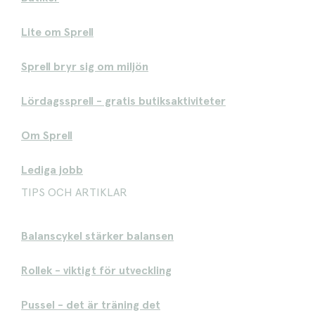
Lite om Sprell
Sprell bryr sig om miljön
Lördagssprell - gratis butiksaktiviteter
Om Sprell
Lediga jobb
TIPS OCH ARTIKLAR
Balanscykel stärker balansen
Rollek - viktigt för utveckling
Pussel - det är träning det