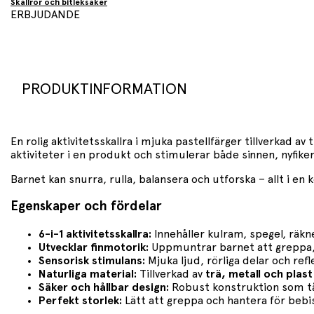
Skallror och bitleksaker
ERBJUDANDE
PRODUKTINFORMATION
En rolig aktivitetsskallra i mjuka pastellfärger tillverkad a
aktiviteter i en produkt och stimulerar både sinnen, nyfike
Barnet kan snurra, rulla, balansera och utforska – allt i e
Egenskaper och fördelar
6-i-1 aktivitetsskallra:
Innehåller kulram, spegel, räkn
Utvecklar finmotorik:
Uppmuntrar barnet att greppa, v
Sensorisk stimulans:
Mjuka ljud, rörliga delar och re
Naturliga material:
Tillverkad av
trä, metall och plast
Säker och hållbar design:
Robust konstruktion som tål
Perfekt storlek:
Lätt att greppa och hantera för bebis