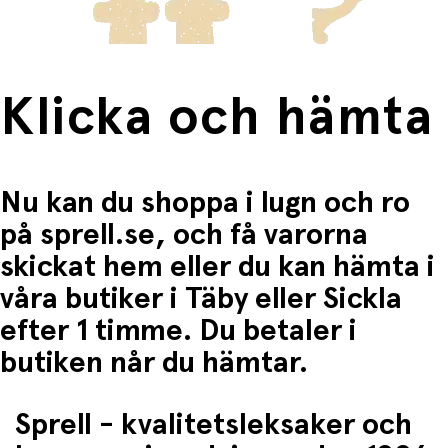
metallmedaljong i guldfinish
Diameter:
8,5 cm
Ålder:
Från 3 år
Artikelnummer:
DD05806
Klicka och hämta
Perfekt för
Barn som älskar håraccessoarer med en touch av
elegans, eller som en del av ett matchande Djeco-
accessoarset. En fin presentidé till födelsedag, jul eller
Nu kan du shoppa i lugn och ro
som små överraskningar i vardagen.
på sprell.se, och få varorna
skickat hem eller du kan hämta i
våra butiker i Täby eller Sickla
efter 1 timme. Du betaler i
butiken når du hämtar.
Sprell - kvalitetsleksaker och