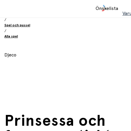
Hem
Önskelista
/
Var
Leksaker
/
Spel och pussel
/
Alla spel
Djeco
Prinsessa och