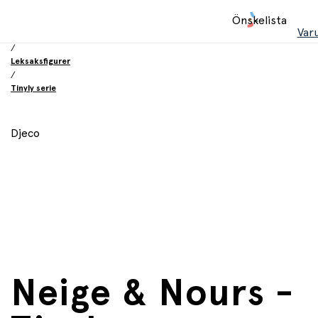
Hem
Önskelista
/
Var
Leksaker
/
Leksaksfigurer
/
Tinyly serie
Djeco
Neige & Nours -