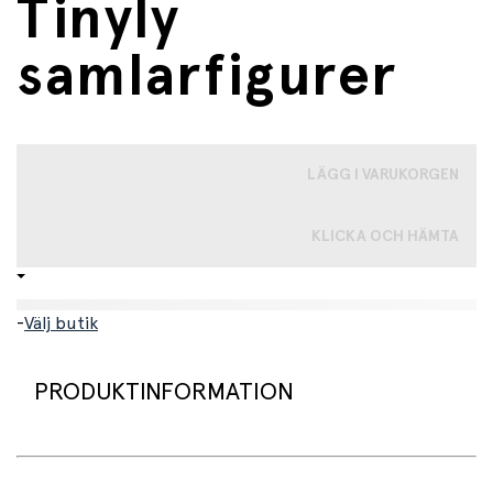
Tinyly
samlarfigurer
LÄGG I VARUKORGEN
KLICKA OCH HÄMTA
-
Välj butik
PRODUKTINFORMATION
Kliv in i ett magiskt vinteruniversum och möt
Neige
, den