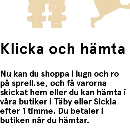
frakten för dessa varor visas i kassan.
Högkvalitativ design –
detaljerade figurer med
mjuka färger och fina drag
Fri frakt när du handlar för mer än 1500:-
Produktspecifikationer
Märke:
Djeco
Produkt:
Neige & Nours
Klicka och hämta
Artikelnummer:
DJ06936
Serie:
Tinyly
Nu kan du shoppa i lugn och ro
Innehåll:
1 figur (Neige), 1 följeslagare (Nours), 2
tillbehör (poncho + korg)
på sprell.se, och få varorna
Ålder:
4–9 år
skickat hem eller du kan hämta i
Förpackningens storlek:
12,5 × 9,5 × 4 cm
våra butiker i Täby eller Sickla
efter 1 timme. Du betaler i
Lärande och utveckling genom lek
butiken når du hämtar.
Fantasi och berättande:
Uppmuntrar barn att
skapa egna äventyr