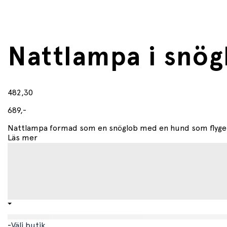
Nattlampa i snög
482,30
689,-
Nattlampa formad som en snöglob med en hund som flyger et
Läs mer
-
Välj butik