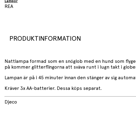
Lampor
REA
PRODUKTINFORMATION
Nattlampa formad som en snöglob med en hund som flyger ett
på kommer glitterflingorna att sväva runt i lugn takt i globen
Lampan är på i 45 minuter innan den stänger av sig automat
Kräver 3x AA-batterier. Dessa köps separat.
Djeco