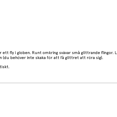
 fly i globen. Runt omkring svävar små glittrande flingor. La
 (du behöver inte skaka för att få glittret att röra sig).
iskt.