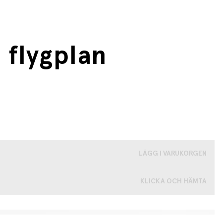
 flygplan
LÄGG I VARUKORGEN
KLICKA OCH HÄMTA