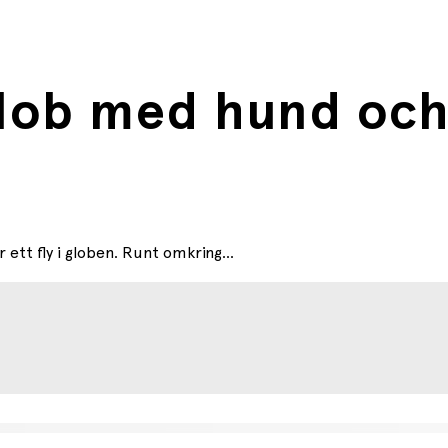
lob med hund och
t fly i globen. Runt omkring...