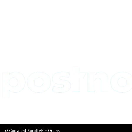
© Copyright Sprell AB - Org nr.