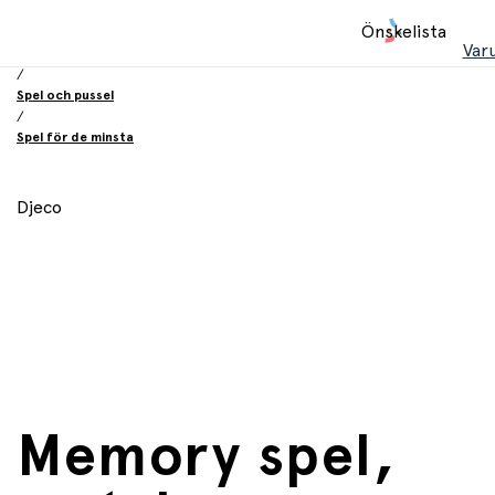
Hem
Önskelista
/
Var
Leksaker
/
Spel och pussel
/
Spel för de minsta
Djeco
Memory spel,