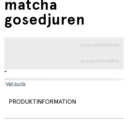
matcha
gosedjuren
LÄGG I VARUKORGEN
KLICKA OCH HÄMTA
-
Välj butik
PRODUKTINFORMATION
Ett varmt och barnvänligt brädspel speciellt utvecklat